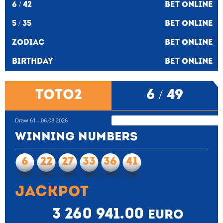
6 / 42
Bet Online
5 / 35
Bet Online
Zodiac
Bet Online
Birthday
Bet Online
TOTO2
6 / 49
Draw 61 - 06.08.2026
Winning Numbers
6
22
27
33
36
41
Jackpot
3 260 941.00
euro