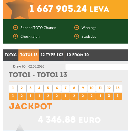
1 667 905.24
leva
Second TOTO Chance
Winnings
Check talon
Statistics
TOTO1
Toto1 13
12 type 1X2
10 from 10
Draw 60 - 02.08.2026
TOTO1 - Toto1 13
1
2
3
4
5
6
7
8
9
10
11
12
13
1
2
1
1
2
2
1
2
2
2
1
X
1
Jackpot
4 346.88
euro