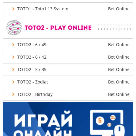
TOTO1 - Toto1 13 System
Bet Online
TOTO2 - Play online
TOTO2 - 6 / 49
Bet Online
TOTO2 - 6 / 42
Bet Online
TOTO2 - 5 / 35
Bet Online
TOTO2 - Zodiac
Bet Online
TOTO2 - Birthday
Bet Online