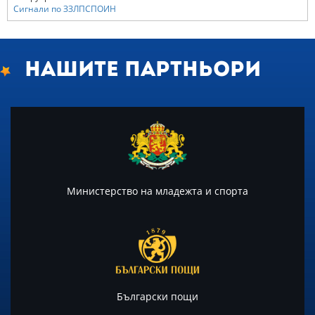
Сигнали по ЗЗЛПСПОИН
Нашите партньори
Министерство на младежта и спорта
Български пощи