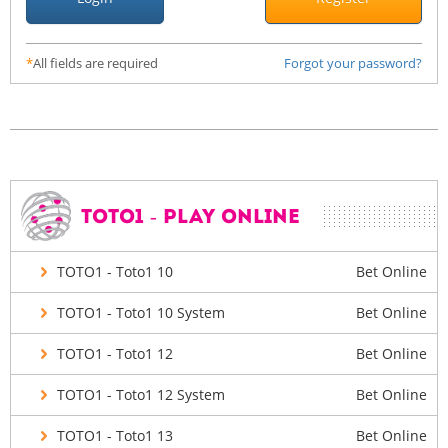
*
All fields are required
Forgot your password?
TOTO1 - Play online
TOTO1 - Toto1 10
Bet Online
TOTO1 - Toto1 10 System
Bet Online
TOTO1 - Toto1 12
Bet Online
TOTO1 - Toto1 12 System
Bet Online
TOTO1 - Toto1 13
Bet Online