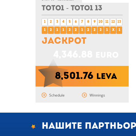
TOTO1 - Toto1 13
1
2
3
4
5
6
7
8
9
10
11
12
13
1
2
1
1
2
2
1
2
2
2
1
X
1
Jackpot
4,346.88
euro
8,501.76
leva
Schedule
Winnings
Нашите партньо