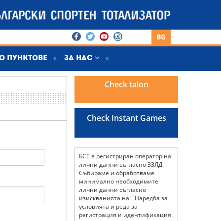
BG
о пунктове
За нас
Check talon
Check Instant Games
БСТ е регистриран оператор на
лични данни съгласно ЗЗЛД.
Събираме и обработваме
минимално необходимите
лични данни съгласно
изискванията на: "Наредба за
условията и реда за
регистрация и идентификация