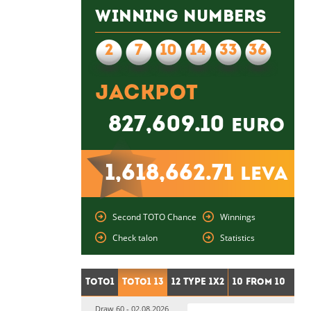
Winning Numbers
2
7
10
14
33
36
Jackpot
827,609.10
euro
1,618,662.71
leva
Second TOTO Chance
Winnings
Check talon
Statistics
TOTO1
Toto1 13
12 type 1X2
10 from 10
Draw 60 - 02.08.2026