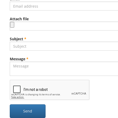
Attach file
Subject
*
Message
*
Send