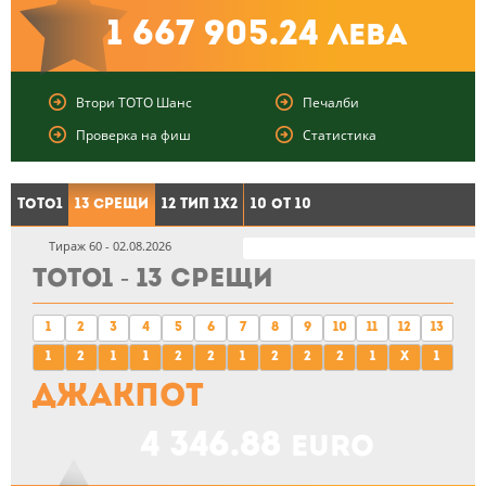
1 667 905.24
лева
Втори ТОТО Шанс
Печалби
Проверка на фиш
Статистика
ТОТО1
13 Срещи
12 тип 1X2
10 от 10
Тираж 60 - 02.08.2026
ТОТО1 - 13 Срещи
1
2
3
4
5
6
7
8
9
10
11
12
13
1
2
1
1
2
2
1
2
2
2
1
X
1
Джакпот
4 346.88
euro