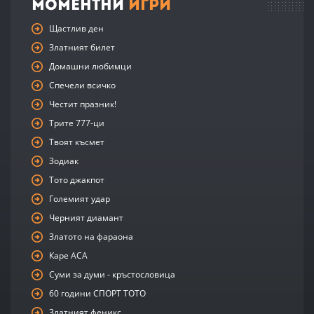
Моментни
Игри
Щастлив ден
Златният билет
Домашни любимци
Спечели всичко
Честит празник!
Трите 777-ци
Твоят късмет
Зодиак
Тото джакпот
Големият удар
Черният диамант
Златото на фараона
Каре АСА
Суми за думи - кръстословица
60 години СПОРТ ТОТО
Златният феникс