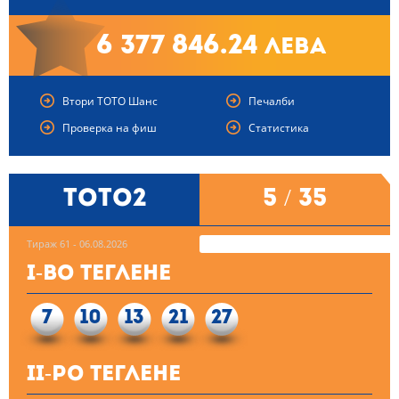
6 377 846.24
лева
Втори ТОТО Шанс
Печалби
Проверка на фиш
Статистика
ТОТО2
5 / 35
Тираж 61 - 06.08.2026
I-во теглене
7
10
13
21
27
II-ро теглене