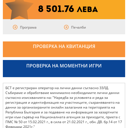
8 501.76
лева
Програма
Печалби
ПРОВЕРКА НА КВИТАНЦИЯ
ПРОВЕРКА НА МОМЕНТНИ ИГРИ
БСТ е регистриран оператор на лични данни съгласно ЗЗЛД.
Събираме и обработваме минимално необходимите лични данни
съгласно изискванията на: "Наредба за условията и реда за
регистрация и идентификация на участниците, съхраняването на
данни за организираните онлайн залагания на територията на
Република България и за подаване на информация за хазартните
игри към сървър на Националната агенция за приходите, приета с
ПМС № 50 от 15.02.2021 г., в сила от 21.02.2021 г., обн. ДВ. бр.14 от 17
Февруари 2021г."