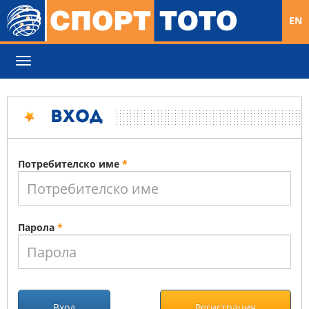
EN
Toggle
navigation
Вход
Потребителско име
*
Парола
*
Вход
Регистрация