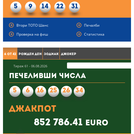
5
9
14
22
31
Втори ТОТО Шанс
Печалби
Проверка на фиш
Статистика
6 от 42
Рожден ден
Зодиак
Джокер
Тираж 61 - 06.08.2026
Печеливши числа
5
6
16
25
26
34
Джакпот
852 786.41
euro