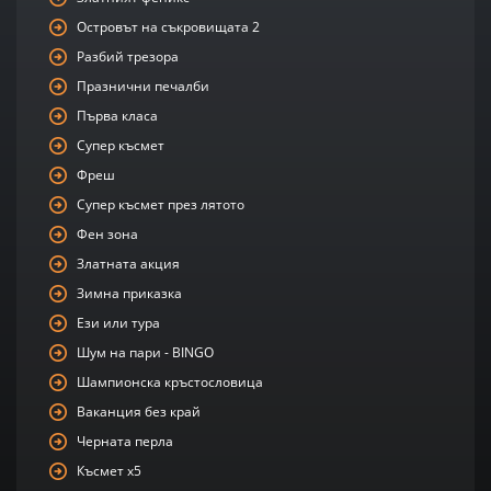
Островът на съкровищата 2
Разбий трезора
Празнични печалби
Първа класа
Супер късмет
Фреш
Супер късмет през лятото
Фен зона
Златната акция
Зимна приказка
Ези или тура
Шум на пари - BINGO
Шампионска кръстословица
Ваканция без край
Черната перла
Късмет х5