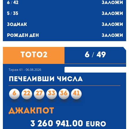
6 / 42
Заложи
5 / 35
Заложи
Зодиак
Заложи
Рожден ден
Заложи
ТОТО2
6 / 49
Тираж 61 - 06.08.2026
Печеливши числа
6
22
27
33
36
41
Джакпот
3 260 941.00
euro